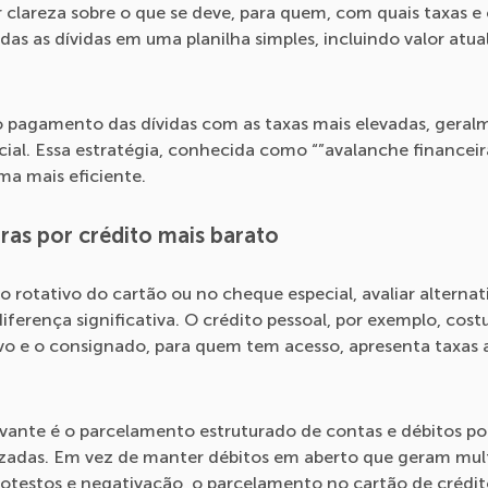
r clareza sobre o que se deve, para quem, com quais taxas e
das as dívidas em uma planilha simples, incluindo valor atual
 o pagamento das dívidas com as taxas mais elevadas, geral
ial. Essa estratégia, conhecida como “”avalanche financeir
rma mais eficiente.
ras por crédito mais barato
o rotativo do cartão ou no cheque especial, avaliar alterna
ferença significativa. O crédito pessoal, por exemplo, cost
vo e o consignado, para quem tem acesso, apresenta taxas 
evante é o parcelamento estruturado de contas e débitos p
izadas. Em vez de manter débitos em aberto que geram mult
rotestos e negativação, o parcelamento no cartão de crédit