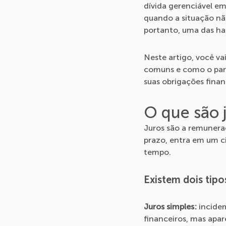
dívida gerenciável em
quando a situação não
portanto, uma das hab
Neste artigo, você va
comuns e como o parc
suas obrigações fin
O que são 
Juros são a remunera
prazo, entra em um ci
tempo.
Existem dois tipo
Juros simples:
incidem
financeiros, mas apa