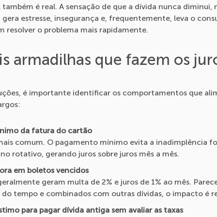
também é real. A sensação de que a dívida nunca diminui
gera estresse, insegurança e, frequentemente, leva o cons
m resolver o problema mais rapidamente.
is armadilhas que fazem os jur
luções, é importante identificar os comportamentos que al
argos:
nimo da fatura do cartão
 mais comum. O pagamento mínimo evita a inadimplência 
 no rotativo, gerando juros sobre juros mês a mês.
mora em boletos vencidos
geralmente geram multa de 2% e juros de 1% ao mês. Parec
do tempo e combinados com outras dívidas, o impacto é re
imo para pagar dívida antiga sem avaliar as taxas