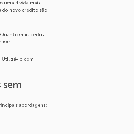
em uma dívida mais
s do novo crédito são
. Quanto mais cedo a
idas.
. Utilizá-lo com
s sem
rincipais abordagens: