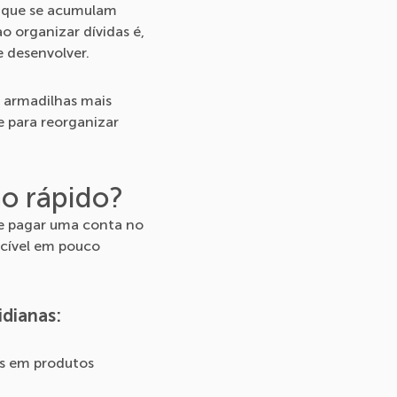
os que se acumulam
o organizar dívidas é,
e desenvolver.
s armadilhas mais
 para reorganizar
ão rápido?
de pagar uma conta no
ecível em pouco
idianas:
ns em produtos