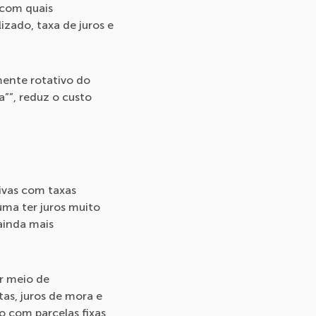
 com quais
izado, taxa de juros e
mente rotativo do
a””, reduz o custo
tivas com taxas
uma ter juros muito
ainda mais
or meio de
as, juros de mora e
o com parcelas fixas