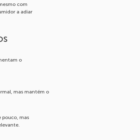
, mesmo com
umidor a adiar
os
imentam o
formal, mas mantém o
e pouco, mas
levante.