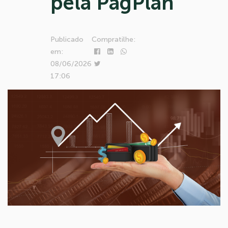
pela PagPlan
Publicado
Compratilhe:
em:
08/06/2026
17:06