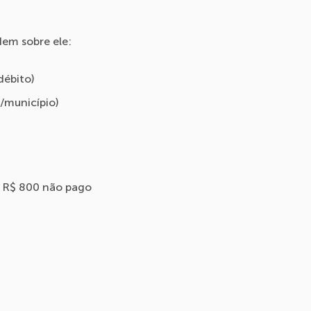
idem sobre ele:
débito)
o/município)
e R$ 800 não pago