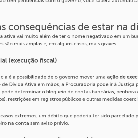
ão tem pendências com o governo, você saberá automatic
s consequências de estar na dí
ida ativa vai muito além de ter o nome negativado em um bu
es são mais amplas e, em alguns casos, mais graves:
ial (execução fiscal)
ncia é a possibilidade de o governo mover uma
ação de exec
de Dívida Ativa em mãos, a Procuradoria pode ir à Justiça p
z pode determinar o bloqueio de contas bancárias, penhora 
s), restrições em registros públicos e outras medidas coerci
m casos extremos, um débito que poderia ter sido parcelado 
iro na conta sem aviso prévio.