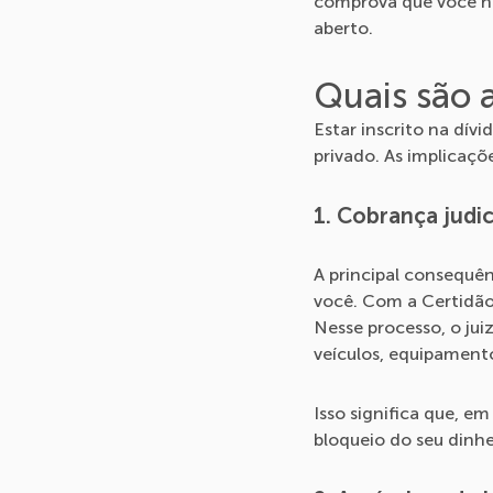
comprova que você n
aberto.
Quais são a
Estar inscrito na dív
privado. As implicaçõ
1. Cobrança judic
A principal consequê
você. Com a Certidão 
Nesse processo, o jui
veículos, equipamento
Isso significa que, e
bloqueio do seu dinhe