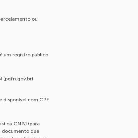
 parcelamento ou
 um registro público.
N (pgfn.gov.br)
te disponível com CPF
as) ou CNPJ (para
, documento que