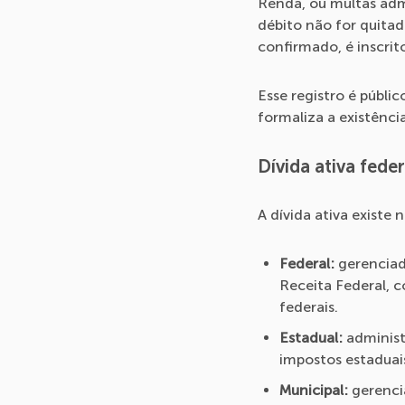
Renda, ou multas admi
débito não for quitad
confirmado, é inscrito
Esse registro é públ
formaliza a existênci
Dívida ativa fede
A dívida ativa existe 
Federal:
gerenciad
Receita Federal, c
federais.
Estadual:
administr
impostos estaduai
Municipal:
gerencia