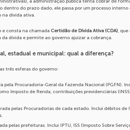
nistrativas), a administração pública tenta cobrar de form
o dentro do prazo dado, ele passa por um processo interno d
 na dívida ativa.
ico e consta na chamada
Certidão de Dívida Ativa (CDA)
, que
a da dívida e permite ao governo ajuizar a cobrança.
ral, estadual e municipal: qual a diferença?
nas três esferas do governo:
a pela Procuradoria-Geral da Fazenda Nacional (PGFN). Inc
omo Imposto de Renda, contribuições previdenciárias (INSS),
ada pelas Procuradorias de cada estado. Inclui débitos de 
s.
da pelas prefeituras. Inclui IPTU, ISS (Imposto Sobre Serviç