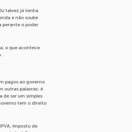
Ou talvez já tenha
renda e não soube
ia perante o poder
na, o que acontece
.
oram pagos ao governo
 outras palavras: é
a de ser um simples
governo tem o direito
 IPVA, Imposto de