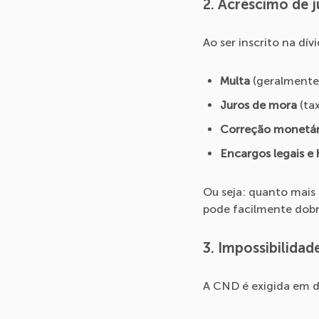
2. Acréscimo de 
Ao ser inscrito na dív
Multa
(geralmente 
Juros de mora
(tax
Correção monetár
Encargos legais e
Ou seja: quanto mais
pode facilmente dobr
3. Impossibilidad
A CND é exigida em di