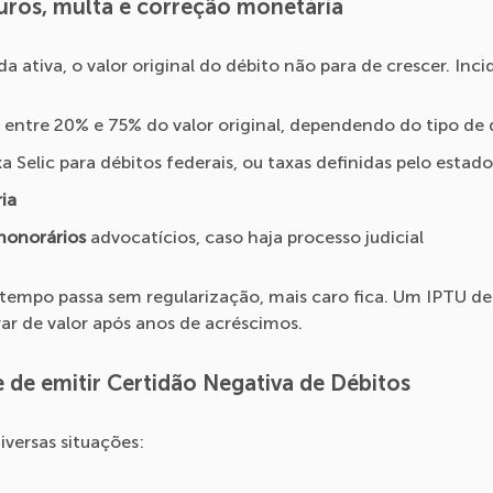
juros, multa e correção monetária
ida ativa, o valor original do débito não para de crescer. Inc
entre 20% e 75% do valor original, dependendo do tipo de 
a Selic para débitos federais, ou taxas definidas pelo estad
ia
 honorários
advocatícios, caso haja processo judicial
 tempo passa sem regularização, mais caro fica. Um IPTU d
ar de valor após anos de acréscimos.
e de emitir Certidão Negativa de Débitos
versas situações: