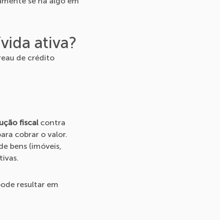
amente se há algo em
vida ativa?
reau de crédito
ução fiscal
contra
ara cobrar o valor.
de bens (imóveis,
tivas.
pode resultar em