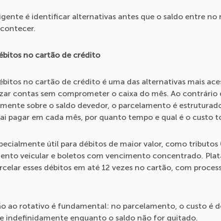
gente é identificar alternativas antes que o saldo entre no 
acontecer.
ébitos no cartão de crédito
itos no cartão de crédito é uma das alternativas mais acess
izar contas sem comprometer o caixa do mês. Ao contrário 
amente sobre o saldo devedor, o parcelamento é estruturado
i pagar em cada mês, por quanto tempo e qual é o custo t
ecialmente útil para débitos de maior valor, como tributos 
amento veicular e boletos com vencimento concentrado. Pl
celar esses débitos em até 12 vezes no cartão, com process
o ao rotativo é fundamental: no parcelamento, o custo é def
ce indefinidamente enquanto o saldo não for quitado.