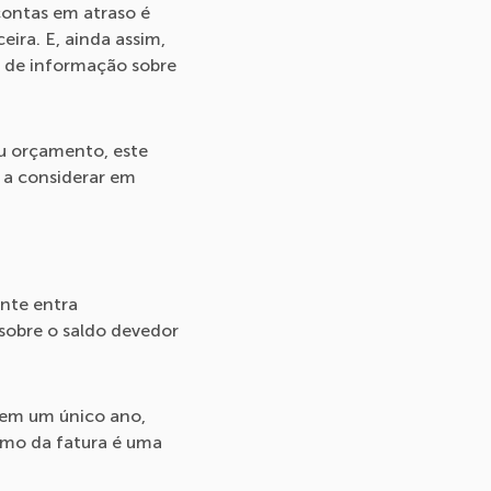
contas em atraso é
ira. E, ainda assim,
a de informação sobre
u orçamento, este
s a considerar em
ante entra
sobre o saldo devedor
0 em um único ano,
imo da fatura é uma