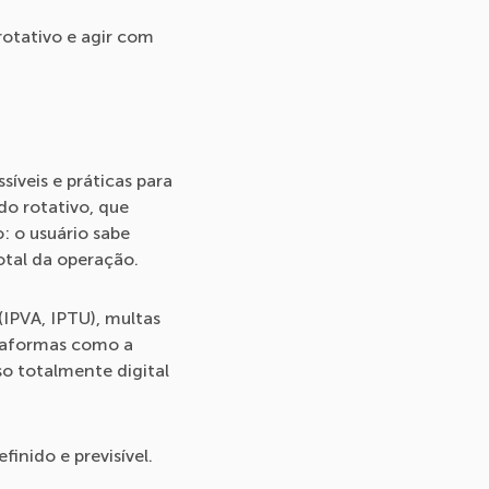
rotativo e agir com
íveis e práticas para
do rotativo, que
: o usuário sabe
otal da operação.
(IPVA, IPTU), multas
ataformas como a
o totalmente digital
inido e previsível.