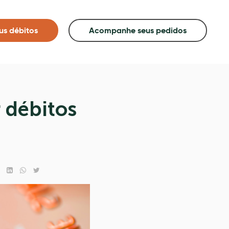
us débitos
Acompanhe seus pedidos
 débitos