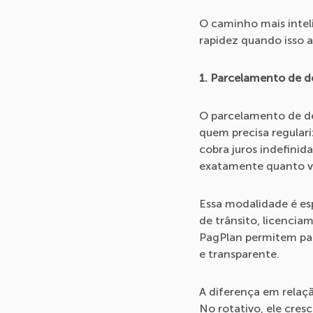
O caminho mais inteli
rapidez quando isso 
1. Parcelamento de d
O parcelamento de déb
quem precisa regular
cobra juros indefinid
exatamente quanto va
Essa modalidade é esp
de trânsito, licenci
PagPlan permitem par
e transparente.
A diferença em relaçã
No rotativo, ele cres