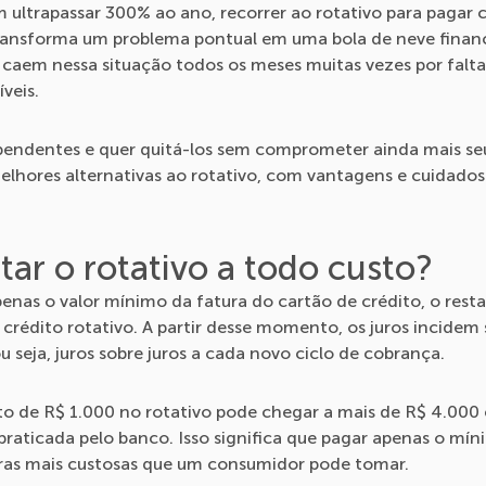
ultrapassar 300% ao ano, recorrer ao rotativo para pagar 
ansforma um problema pontual em uma bola de neve finance
s caem nessa situação todos os meses muitas vezes por falt
íveis.
pendentes e quer quitá-los sem comprometer ainda mais se
elhores alternativas ao rotativo, com vantagens e cuidado
tar o rotativo a todo custo?
nas o valor mínimo da fatura do cartão de crédito, o rest
rédito rotativo. A partir desse momento, os juros incidem 
seja, juros sobre juros a cada novo ciclo de cobrança.
ito de R$ 1.000 no rotativo pode chegar a mais de R$ 4.00
raticada pelo banco. Isso significa que pagar apenas o mín
iras mais custosas que um consumidor pode tomar.