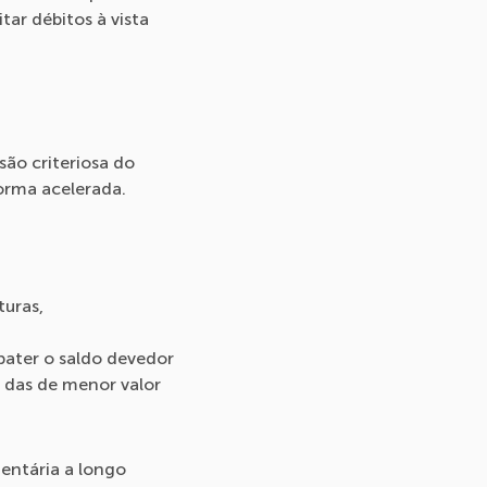
ar débitos à vista
são criteriosa do
orma acelerada.
turas,
bater o saldo devedor
u das de menor valor
entária a longo