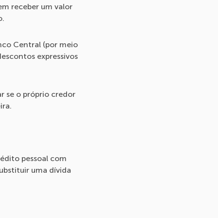
rem receber um valor
o.
nco Central (por meio
descontos expressivos
r se o próprio credor
ira.
crédito pessoal com
ubstituir uma dívida